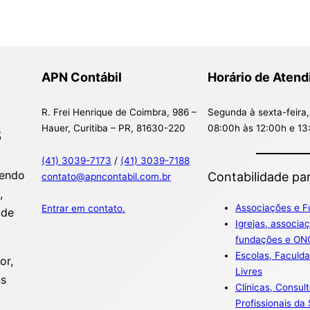
APN Contábil
Horário de Aten
R. Frei Henrique de Coimbra, 986 –
Segunda à sexta-feira,
Hauer, Curitiba – PR, 81630-220
08:00h às 12:00h e 13
3
(41) 3039-7173
/
(41) 3039-7188
cendo
Contabilidade par
contato@apncontabil.com.br
,
Associações e 
Entrar em contato.
 de
Igrejas, associa
fundações e ON
Escolas, Faculd
or,
Livres
ns
Clínicas, Consult
Profissionais da