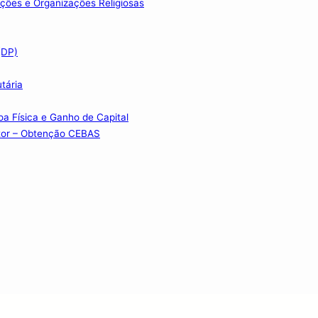
ções e Organizações Religiosas
(DP)
utária
a Física e Ganho de Capital
etor – Obtenção CEBAS