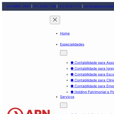
(41) 99857-2600
|
(41) 3039-7188
|
(41) 3039-7173
|
contato@apncontabil
Home
Especialidades
● Contabilidade para Ass
● Contabilidade para Igrej
● Contabilidade para Esco
● Contabilidade para Clíni
● Contabilidade para Emp
● Holding Patrimonial e P
Serviços