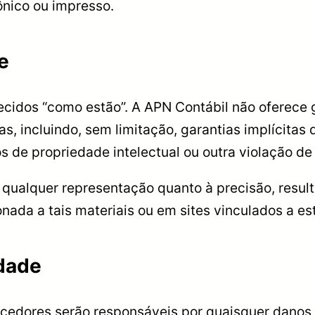
ônico ou impresso.
e
ecidos “como estão”. A APN Contábil não oferece g
ias, incluindo, sem limitação, garantias implícit
s de propriedade intelectual ou outra violação de 
 qualquer representação quanto à precisão, resul
nada a tais materiais ou em sites vinculados a est
idade
edores serão responsáveis por quaisquer danos (