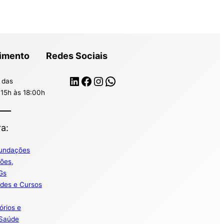
dimento
Redes Sociais
LinkedIn
Facebook
Instagram
WhatsApp
 das
:15h às 18:00h
a:
Fundações
ções,
Gs
ades e Cursos
órios e
 Saúde